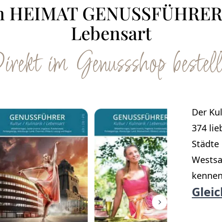
en HEIMAT GENUSSFÜHRER - 
Lebensart
irekt im Genussshop bestell
Der Ku
374 lie
Städte 
Westsa
kennen
Glei